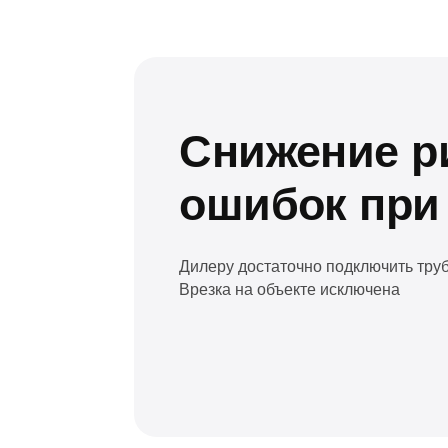
ошибок при м
Дилеру достаточно подключить трубы и вк
Врезка на объекте исключена
Монолитность
Каждая закладная становится частью 5-сл
значит сохраняет герметичность, прочность
химии