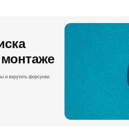
онтаже
рутить форсунки.
ойной структуры, а
, устойчивость к