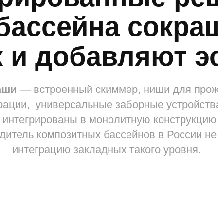
 добавляют эстет
 встроенный скиммер, ниши для прожекторов, 
, универсальные заборные устройства, донный
егрированы в монолитную конструкцию чаши на 
ль композитных бассейнов в России не предлага
теграцию закладных такого уровня.
ка