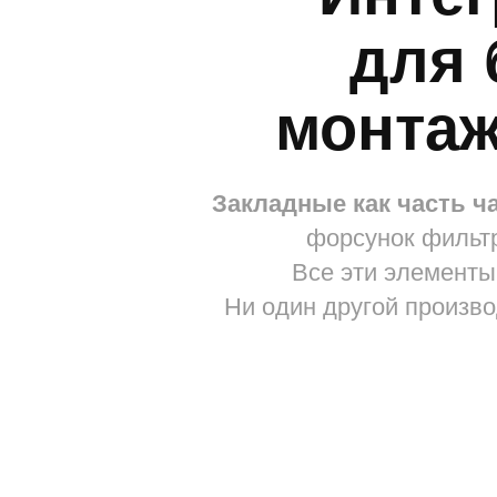
монтаж и
Закладные как часть чаши
—
форсунок фильтрации
Все эти элементы инт
Ни один другой производите
ин
Снижение рис