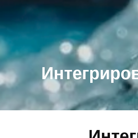
Интегрирова
Интегр
для б