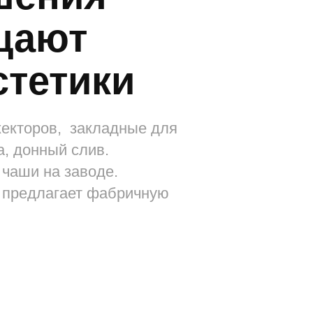
ики
закладные для
 слив.
заводе.
ет фабричную