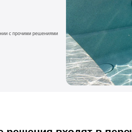
ешения входят в перечень
ций.
й чаше остается гидростат