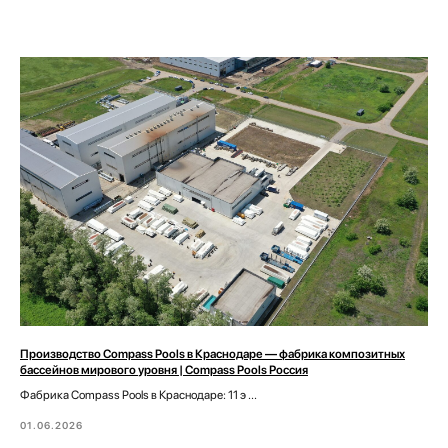
Технологии
территория с действующей инфраструктурой и особыми
административно-правовыми условиями для размещения
Портфолио
производств.
Производство Compass Pools в Краснодаре — фабрика композитных
бассейнов мирового уровня | Compass Pools Россия
Фабрика Compass Pools в Краснодаре: 11 э ...
01.06.2026